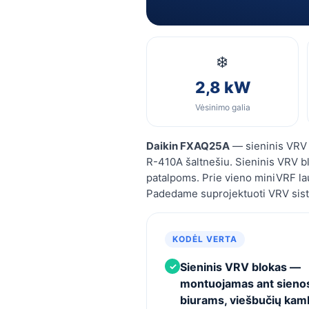
❄️
2,8 kW
Vėsinimo galia
Daikin FXAQ25A
— sieninis VRV v
R-410A šaltnešiu. Sieninis VRV 
patalpoms. Prie vieno miniVRF lauk
Padedame suprojektuoti VRV sist
KODĖL VERTA
Sieninis VRV blokas —
✓
montuojamas ant sienos
biurams, viešbučių ka