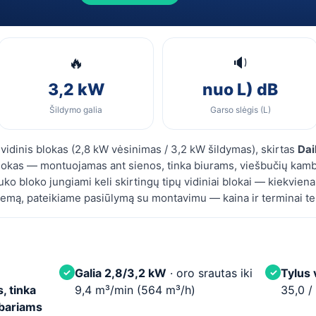
🔥
🔉
3,2 kW
nuo L) dB
Šildymo galia
Garso slėgis (L)
idinis blokas (2,8 kW vėsinimas / 3,2 kW šildymas), skirtas
Dai
blokas — montuojamas ant sienos, tinka biurams, viešbučių kam
o bloko jungiami keli skirtingų tipų vidiniai blokai — kiekviena
emą, pateikiame pasiūlymą su montavimu — kaina ir terminai t
Galia 2,8/3,2 kW
· oro srautas iki
Tylus 
✓
✓
, tinka
9,4 m³/min (564 m³/h)
35,0 /
mbariams