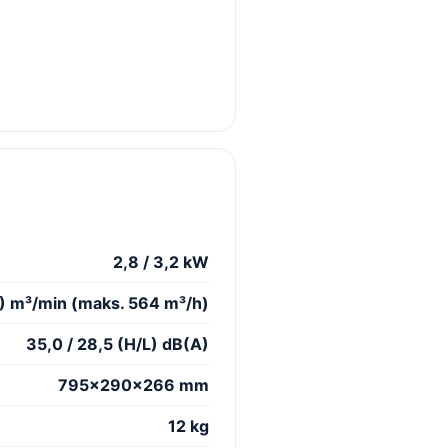
2,8 / 3,2 kW
/L) m³/min (maks. 564 m³/h)
35,0 / 28,5 (H/L) dB(A)
795×290×266 mm
12 kg