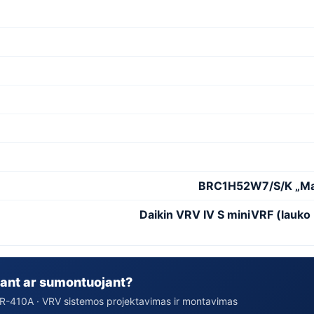
BRC1H52W7/S/K „Ma
Daikin VRV IV S miniVRF (lauk
ant ar sumontuojant?
 · R-410A · VRV sistemos projektavimas ir montavimas