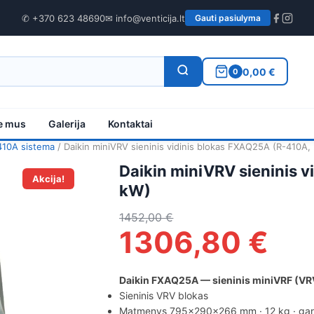
✆ +370 623 48690
✉ info@venticija.lt
Gauti pasiulyma
0,00 €
0
e mus
Galerija
Kontaktai
410A sistema
/ Daikin miniVRV sieninis vidinis blokas FXAQ25A (R-410A,
Daikin miniVRV sieninis 
Akcija!
kW)
1452,00
€
1306,80
€
Daikin FXAQ25A — sieninis miniVRF (VRV
Sieninis VRV blokas
Matmenys 795×290×266 mm · 12 kg · gars