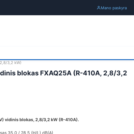
Mano paskyra
 2,8/3,2 kW)
vidinis blokas FXAQ25A (R-410A, 2,8/3,2
) vidinis blokas, 2,8/3,2 kW (R-410A).
as 35,0 / 28,5 (H/L) dB(A)