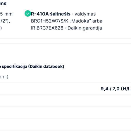
oms
35 mm
R-410A šaltnešis
· valdymas
✓
/2″),
BRC1H52W7/S/K „Madoka” arba
)
IR BRC7EA628 · Daikin garantija
specifikacija (Daikin databook)
om.)
9,4 / 7,0 (H