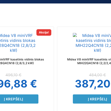
Akcija!
niVRF kasetinis vidinis blokas
Midea V8 miniVRF kasetinis vi
8Q4CN18 (2,8/3,2 kW)
MIH22Q4CN18 (2,2/2,4
496,10
€
484,00
€
96,88
€
387,2
Į KREPŠELĮ
Į KREPŠELĮ