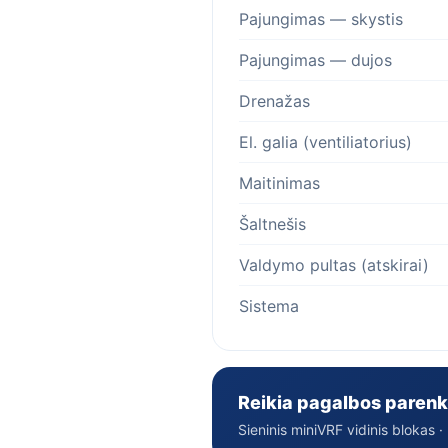
Pajungimas — skystis
Pajungimas — dujos
Drenažas
El. galia (ventiliatorius)
Maitinimas
Šaltnešis
Valdymo pultas (atskirai)
Sistema
Reikia pagalbos parenk
Sieninis miniVRF vidinis blokas