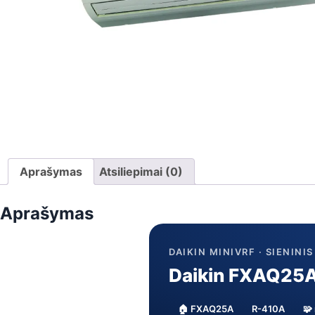
Aprašymas
Atsiliepimai (0)
Aprašymas
DAIKIN MINIVRF · SIENINI
Daikin FXAQ25A 
🏠 FXAQ25A
R-410A
🧩