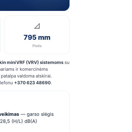
📐
795 mm
Plotis
kin miniVRF (VRV) sistemoms
su
bariams ir komercinėms
 patalpa valdoma atskirai.
elefonu
+370 623 48690
.
veikimas
— garso slėgis
 28,5 (H/L) dB(A)