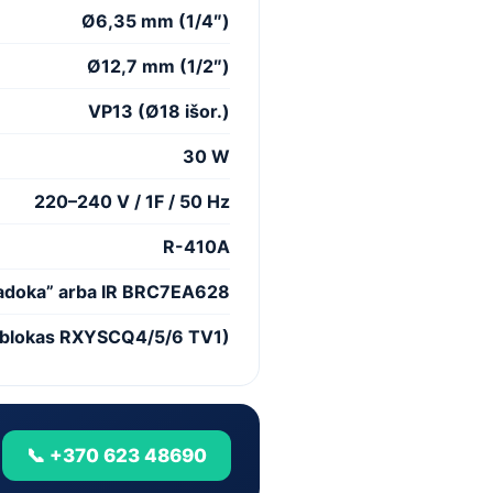
Ø6,35 mm (1/4″)
Ø12,7 mm (1/2″)
VP13 (Ø18 išor.)
30 W
220–240 V / 1F / 50 Hz
R-410A
doka” arba IR BRC7EA628
o blokas RXYSCQ4/5/6 TV1)
📞 +370 623 48690