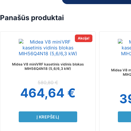
Panašūs produktai
Akcija!
Midea V8 miniVRF kasetinis vidinis blokas
MIH56Q4N18 (5,6/6,3 kW)
Midea V8 mi
MIH2
580,80
€
464,64
€
3
Į KREPŠELĮ