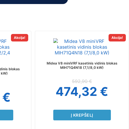
Akcija!
Akcija!
Midea V8 miniVRF kasetinis vidinis blokas
MIH71Q4N18 (7,1/8,0 kW)
dinis blokas
 kW)
592,90
€
474,32
€
0
€
Į KREPŠELĮ