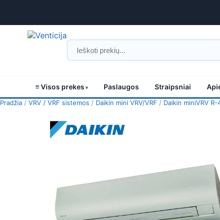
≡ Visos prekes
Paslaugos
Straipsniai
Api
Pradžia
/
VRV / VRF sistemos
/
Daikin mini VRV/VRF
/
Daikin miniVRV R-