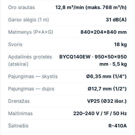
Oro srautas
12,8 m³/min (maks. 768 m³/h)
Garso slėgis (1 m)
31 dB(A)
Matmenys (P×A×G)
840×204×840 mm
Svoris
18 kg
Apdailinės grotelės
BYCQ140EW · 950×50×950
(atskirai)
mm · 5,5 kg
Pajungimas — skystis
Ø6,35 mm (1/4″)
Pajungimas — dujos
Ø12,7 mm (1/2″)
Drenažas
VP25 (Ø32 išor.)
Maitinimas
220–240 V / 1F / 50 Hz
Šaltnešis
R-410A