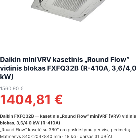
Daikin miniVRV kasetinis „Round Flow”
vidinis blokas FXFQ32B (R-410A, 3,6/4,0
kW)
1560,90
€
1404,81
€
Daikin FXFQ32B — kasetinis „Round Flow” miniVRF (VRV) vidinis
blokas, 3,6/4,0 kW (R-410A).
„Round Flow” kasetė su 360° oro paskirstymu per visą perimetrą
Matmenys 840×204×840 mm · 18 kg · garsas 31 dB(A)