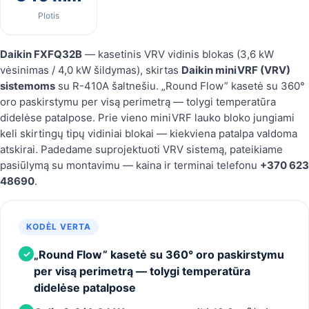
Plotis
Daikin FXFQ32B
— kasetinis VRV vidinis blokas (3,6 kW
vėsinimas / 4,0 kW šildymas), skirtas
Daikin miniVRF (VRV)
sistemoms
su R-410A šaltnešiu. „Round Flow” kasetė su 360°
oro paskirstymu per visą perimetrą — tolygi temperatūra
didelėse patalpose. Prie vieno miniVRF lauko bloko jungiami
keli skirtingų tipų vidiniai blokai — kiekviena patalpa valdoma
atskirai. Padedame suprojektuoti VRV sistemą, pateikiame
pasiūlymą su montavimu — kaina ir terminai telefonu
+370 623
48690
.
KODĖL VERTA
„Round Flow” kasetė su 360° oro paskirstymu
✓
per visą perimetrą — tolygi temperatūra
didelėse patalpose