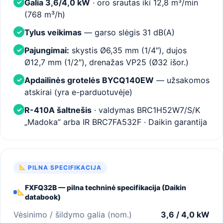
Galia 3,6/4,0 kW
· oro srautas iki 12,8 m³/min
✓
(768 m³/h)
Tylus veikimas
— garso slėgis 31 dB(A)
✓
Pajungimai:
skystis Ø6,35 mm (1/4″), dujos
✓
Ø12,7 mm (1/2″), drenažas VP25 (Ø32 išor.)
Apdailinės grotelės BYCQ140EW
— užsakomos
✓
atskirai (yra e-parduotuvėje)
R-410A šaltnešis
· valdymas BRC1H52W7/S/K
✓
„Madoka” arba IR BRC7FA532F · Daikin garantija
PILNA SPECIFIKACIJA
FXFQ32B — pilna techninė specifikacija (Daikin
databook)
Vėsinimo / šildymo galia (nom.)
3,6 / 4,0 kW