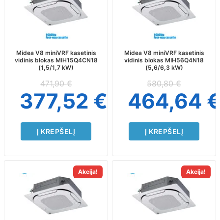
Midea V8 miniVRF kasetinis
Midea V8 miniVRF kasetinis
vidinis blokas MIH15Q4CN18
vidinis blokas MIH56Q4N18
(1,5/1,7 kW)
(5,6/6,3 kW)
471,90
€
580,80
€
377,52
€
464,64
Į KREPŠELĮ
Į KREPŠELĮ
Akcija!
Akcija!