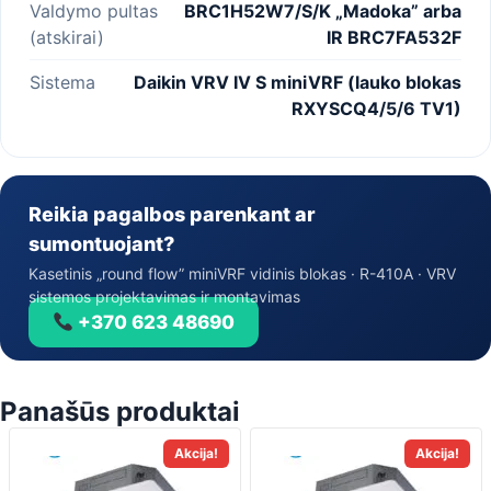
Valdymo pultas
BRC1H52W7/S/K „Madoka” arba
(atskirai)
IR BRC7FA532F
Sistema
Daikin VRV IV S miniVRF (lauko blokas
RXYSCQ4/5/6 TV1)
Reikia pagalbos parenkant ar
sumontuojant?
Kasetinis „round flow” miniVRF vidinis blokas · R-410A · VRV
sistemos projektavimas ir montavimas
+370 623 48690
Panašūs produktai
Akcija!
Akcija!