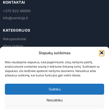
KONTAKTAI
+370 623 48690
info@venticija.lt
KATEGORIJOS
Rekuperatoriai
Visos prekes
Slapukų sutikimas
Mes naudojame slapukus, kad pagerintume Jūsų naršymo patirtį,
analizuotume svetainės srautą ir teiktume tinkamą turinį. Sutikdami su
slapukais Jūs leidžiate apdoroti naršymo duomenis. Nesutikus arba
atšaukus sutikimą, kai kurios funkcijos gali veikti ribotai.
Privatumo politika
|
Prekių grąžinimas
|
Pirkimo
taisyklės
|
Pristatymas
|
Kontaktai
Sutinku
Venticija, MB | Į.k. 305945763 | PVM kodas LT100015113619
Nesutinku
© 2026 Venticija™ - Visos teisės saugomos. Kopijuoti, platinti
svetainės turinį be autorių sutikimo draudžiama.