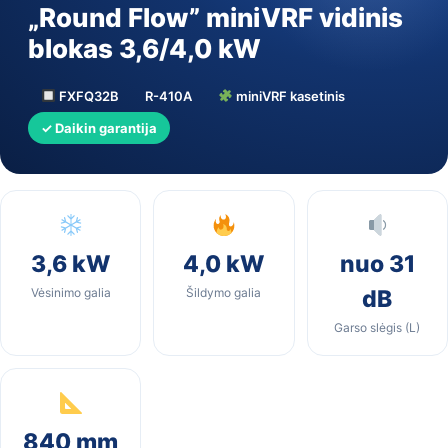
„Round Flow” miniVRF vidinis
blokas 3,6/4,0 kW
FXFQ32B
R-410A
miniVRF kasetinis
✓ Daikin garantija
3,6 kW
4,0 kW
nuo 31
Vėsinimo galia
Šildymo galia
dB
Garso slėgis (L)
840 mm