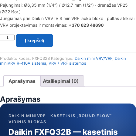
Pajungimai: Ø6,35 mm (1/4″) / Ø12,7 mm (1/2″) · drenažas VP25
(Ø32 išor.)
Jungiamas prie Daikin VRV IV S miniVRF lauko bloko · pultas atskirai
VRV projektavimas ir montavimas:
+370 623 48690
produkto
Į krepšelį
kiekis:
Daikin
miniVRV
Produkto kodas:
FXFQ32B
Kategorijos:
Daikin mini VRV/VRF
,
Daikin
kasetinis
miniVRV R-410A sistema
,
VRV / VRF sistemos
„Round
Flow"
vidinis
Aprašymas
Atsiliepimai (0)
blokas
FXFQ32B
(R-
Aprašymas
410A,
3,6/4,0
kW)
DAIKIN MINIVRF · KASETINIS „ROUND FLOW”
VIDINIS BLOKAS
Daikin FXFQ32B — kasetinis