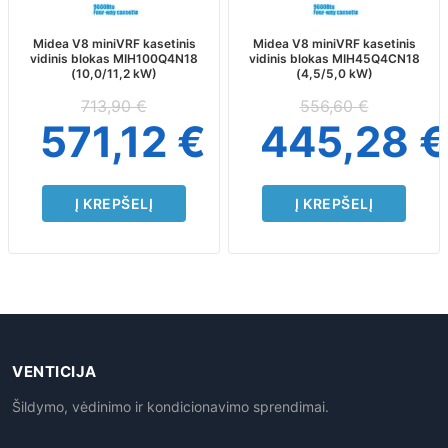
Midea V8 miniVRF kasetinis
Midea V8 miniVRF kasetinis
vidinis blokas MIH100Q4N18
vidinis blokas MIH45Q4CN18
(10,0/11,2 kW)
(4,5/5,0 kW)
713,90
€
556,60
€
571,12
€
445,28
€
Į KREPŠELĮ
Į KREPŠELĮ
VENTICIJA
Šildymo, vėdinimo ir kondicionavimo sprendimai.