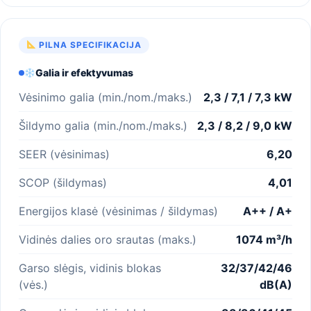
PILNA SPECIFIKACIJA
Galia ir efektyvumas
Vėsinimo galia (min./nom./maks.)
2,3 / 7,1 / 7,3 kW
Šildymo galia (min./nom./maks.)
2,3 / 8,2 / 9,0 kW
SEER (vėsinimas)
6,20
SCOP (šildymas)
4,01
Energijos klasė (vėsinimas / šildymas)
A++ / A+
Vidinės dalies oro srautas (maks.)
1074 m³/h
Garso slėgis, vidinis blokas
32/37/42/46
(vės.)
dB(A)