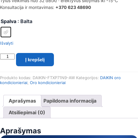
Tylus veikimas nuo 32 dB(A) · efektyvus šildymas iki -15°C
Konsultacija ir montavimas:
+370 623 48690
Spalva
: Balta
Išvalyti
produkto
Į krepšelį
kiekis:
Daikin
Comfora
Produkto kodas:
DAIKIN-FTXP71N9-AW
Kategorijos:
DAIKIN oro
7.1/8.2
kondicionieriai
,
Oro kondicionieriai
kW
oro
kondicionieriaus
Aprašymas
Papildoma informacija
komplektas
(FTXP71N
Atsiliepimai (0)
/
RXP71N9)
Aprašymas