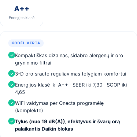
A++
Energijos klasė
KODĖL VERTA
Kompaktiškas dizainas, sidabro alergenų ir oro
✓
gryninimo filtrai
3-D oro srauto reguliavimas tolygiam komfortui
✓
Energijos klasė iki A++ · SEER iki 7,30 · SCOP iki
✓
4,65
WiFi valdymas per Onecta programėlę
✓
(komplekte)
Tylus (nuo 19 dB(A)), efektyvus ir švarų orą
✓
palaikantis Daikin blokas