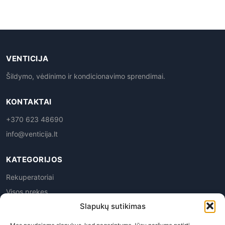
VENTICIJA
Šildymo, vėdinimo ir kondicionavimo sprendimai.
KONTAKTAI
+370 623 48690
info@venticija.lt
KATEGORIJOS
Rekuperatoriai
Visos prekes
Slapukų sutikimas