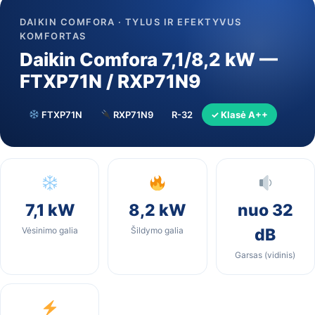
DAIKIN COMFORA · TYLUS IR EFEKTYVUS
KOMFORTAS
Daikin Comfora 7,1/8,2 kW —
FTXP71N / RXP71N9
FTXP71N
RXP71N9
R-32
✓ Klasė A++
7,1 kW
8,2 kW
nuo 32
Vėsinimo galia
Šildymo galia
dB
Garsas (vidinis)