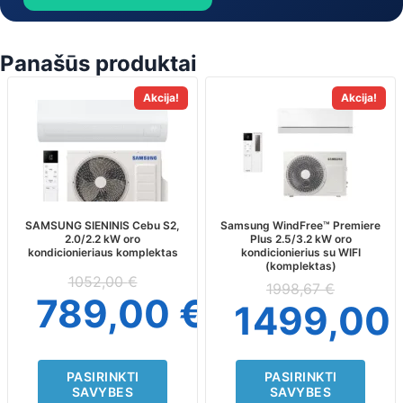
Panašūs produktai
This
This
Akcija!
Akcija!
product
product
has
has
multiple
multiple
variants.
variants.
The
The
options
options
may
may
SAMSUNG SIENINIS Cebu S2,
Samsung WindFree™ Premiere
2.0/2.2 kW oro
Plus 2.5/3.2 kW oro
be
be
kondicionieriaus komplektas
kondicionierius su WIFI
chosen
chosen
(komplektas)
on
on
1052,00
€
1998,67
€
the
the
789,00
€
1499,00
product
product
page
page
PASIRINKTI
PASIRINKTI
SAVYBES
SAVYBES