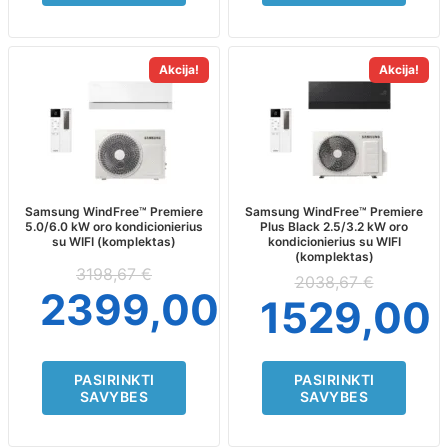
This
This
Akcija!
Akcija!
product
product
has
has
multiple
multiple
variants.
variants.
The
The
options
options
may
may
Samsung WindFree™ Premiere
Samsung WindFree™ Premiere
5.0/6.0 kW oro kondicionierius
Plus Black 2.5/3.2 kW oro
be
be
su WIFI (komplektas)
kondicionierius su WIFI
chosen
chosen
(komplektas)
on
on
3198,67
€
2038,67
€
the
the
2399,00
€
1529,00
product
product
page
page
PASIRINKTI
PASIRINKTI
SAVYBES
SAVYBES