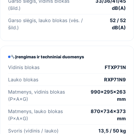
Garso slėgis, vidinis blokas
33/36/41/45
(šild.)
dB(A)
Garso slėgis, lauko blokas (vės. /
52 / 52
šild.)
dB(A)
Įrengimas ir techniniai duomenys
Vidinis blokas
FTXP71N
Lauko blokas
RXP71N9
Matmenys, vidinis blokas
990×295×263
(P×A×G)
mm
Matmenys, lauko blokas
870×734×373
(P×A×G)
mm
Svoris (vidinis / lauko)
13,5 / 50 kg