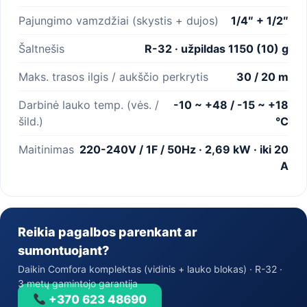
Pajungimo vamzdžiai (skystis + dujos)
1/4″ + 1/2″
Šaltnešis
R-32 · užpildas 1150 (10) g
Maks. trasos ilgis / aukščio perkrytis
30 / 20 m
Darbinė lauko temp. (vės. /
-10 ~ +48 / -15 ~ +18
šild.)
°C
Maitinimas
220-240V / 1F / 50Hz · 2,69 kW · iki 20
A
Reikia pagalbos parenkant ar
sumontuojant?
Daikin Comfora komplektas (vidinis + lauko blokas) · R-32 ·
3 metų gamintojo garantija
+370 623 48690