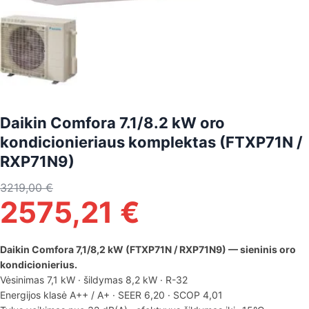
Daikin Comfora 7.1/8.2 kW oro
kondicionieriaus komplektas (FTXP71N /
RXP71N9)
3219,00
€
2575,21
€
Daikin Comfora 7,1/8,2 kW (FTXP71N / RXP71N9) — sieninis oro
kondicionierius.
Vėsinimas 7,1 kW · šildymas 8,2 kW · R-32
Energijos klasė A++ / A+ · SEER 6,20 · SCOP 4,01