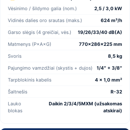
Vėsinimo / šildymo galia (nom.)
2,5 / 3,0 kW
Vidinės dalies oro srautas (maks.)
624 m³/h
Garso slėgis (4 greičiai, vės.)
19/26/33/40 dB(A)
Matmenys (P×A×G)
770×286×225 mm
Svoris
8,5 kg
Pajungimo vamzdžiai (skystis + dujos)
1/4″ + 3/8″
Tarpblokinis kabelis
4 × 1,0 mm²
Šaltnešis
R-32
Lauko
Daikin 2/3/4/5MXM (užsakomas
blokas
atskirai)