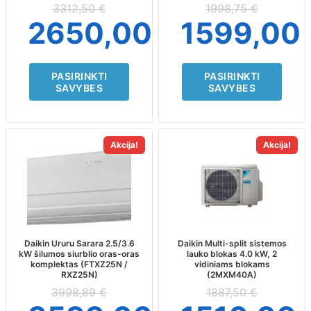
on
on
3312,50
€
1998,75
€
the
the
2650,00
€
1599,00
product
product
page
page
PASIRINKTI
PASIRINKTI
SAVYBES
SAVYBES
This
Akcija!
Akcija!
product
has
multiple
variants.
The
options
may
Daikin Ururu Sarara 2.5/3.6
Daikin Multi-split sistemos
kW šilumos siurblio oras-oras
lauko blokas 4.0 kW, 2
be
komplektas (FTXZ25N /
vidiniams blokams
chosen
RXZ25N)
(2MXM40A)
on
3998,89
€
1887,50
€
the