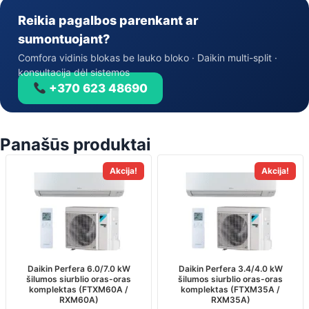
Reikia pagalbos parenkant ar
sumontuojant?
Comfora vidinis blokas be lauko bloko · Daikin multi-split ·
konsultacija dėl sistemos
+370 623 48690
Panašūs produktai
This
This
Akcija!
Akcija!
product
product
has
has
multiple
multiple
variants.
variants.
The
The
options
options
may
may
Daikin Perfera 6.0/7.0 kW
Daikin Perfera 3.4/4.0 kW
šilumos siurblio oras-oras
šilumos siurblio oras-oras
be
be
komplektas (FTXM60A /
komplektas (FTXM35A /
chosen
chosen
RXM60A)
RXM35A)