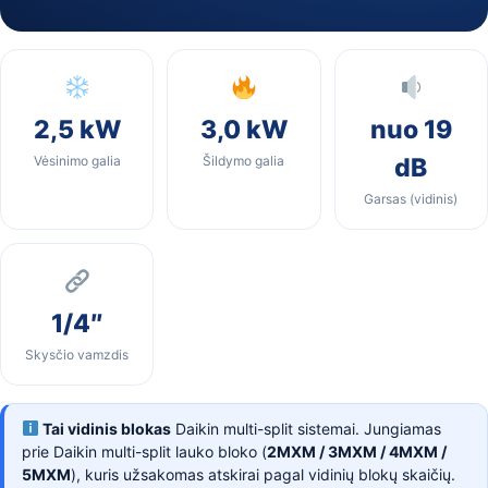
2,5 kW
3,0 kW
nuo 19
Vėsinimo galia
Šildymo galia
dB
Garsas (vidinis)
1/4″
Skysčio vamzdis
Tai vidinis blokas
Daikin multi-split sistemai. Jungiamas
prie Daikin multi-split lauko bloko (
2MXM / 3MXM / 4MXM /
5MXM
), kuris užsakomas atskirai pagal vidinių blokų skaičių.