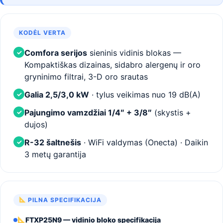
KODĖL VERTA
Comfora serijos
sieninis vidinis blokas —
✓
Kompaktiškas dizainas, sidabro alergenų ir oro
gryninimo filtrai, 3-D oro srautas
Galia 2,5/3,0 kW
· tylus veikimas nuo 19 dB(A)
✓
Pajungimo vamzdžiai 1/4″ + 3/8″
(skystis +
✓
dujos)
R-32 šaltnešis
· WiFi valdymas (Onecta) · Daikin
✓
3 metų garantija
PILNA SPECIFIKACIJA
FTXP25N9 — vidinio bloko specifikacija