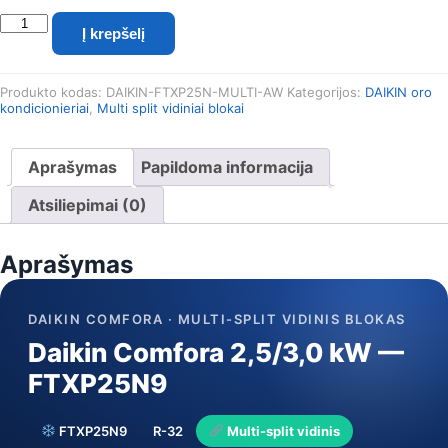
produkto
Į krepšelį
kiekis:
Daikin
Comfora
Produkto kodas:
DAIKIN-FTXP25N-MULTI-AW
Kategorijos:
DAIKIN oro
2.5
kondicionieriai
,
Multi split vidiniai blokai
kW
Multi-
split
Aprašymas
Papildoma informacija
vidinis
blokas
Atsiliepimai (0)
(FTXP25N)
Aprašymas
DAIKIN COMFORA · MULTI-SPLIT VIDINIS BLOKAS
Daikin Comfora 2,5/3,0 kW —
FTXP25N9
FTXP25N9
R-32
Multi-split vidinis