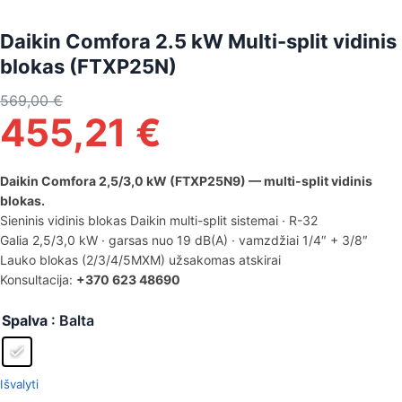
Daikin Comfora 2.5 kW Multi-split vidinis
blokas (FTXP25N)
569,00
€
455,21
€
Daikin Comfora 2,5/3,0 kW (FTXP25N9) — multi-split vidinis
blokas.
Sieninis vidinis blokas Daikin multi-split sistemai · R-32
Galia 2,5/3,0 kW · garsas nuo 19 dB(A) · vamzdžiai 1/4″ + 3/8″
Lauko blokas (2/3/4/5MXM) užsakomas atskirai
Konsultacija:
+370 623 48690
Spalva
: Balta
Išvalyti