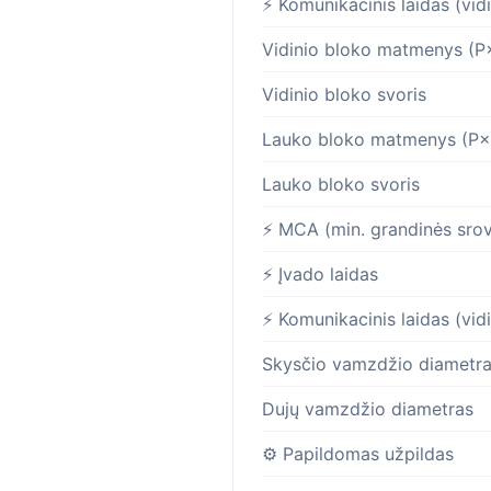
⚡ Komunikacinis laidas (vid
Vidinio bloko matmenys (
Vidinio bloko svoris
Lauko bloko matmenys (P
Lauko bloko svoris
⚡ MCA (min. grandinės sro
⚡ Įvado laidas
⚡ Komunikacinis laidas (vid
Skysčio vamzdžio diametr
Dujų vamzdžio diametras
⚙️ Papildomas užpildas