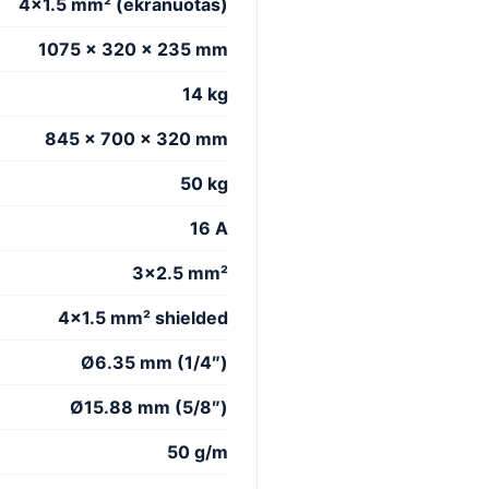
4×1.5 mm² (ekranuotas)
1075 x 320 x 235 mm
14 kg
845 x 700 x 320 mm
50 kg
16 A
3×2.5 mm²
4×1.5 mm² shielded
Ø6.35 mm (1/4″)
Ø15.88 mm (5/8″)
50 g/m