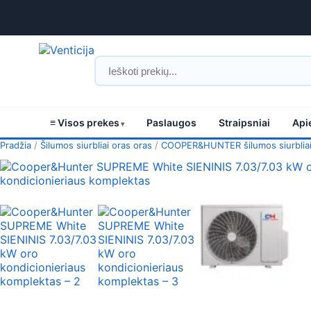
≡ Visos prekes
Paslaugos
Straipsniai
Api
Pradžia
/
Šilumos siurbliai oras oras
/
COOPER&HUNTER šilumos siurblia