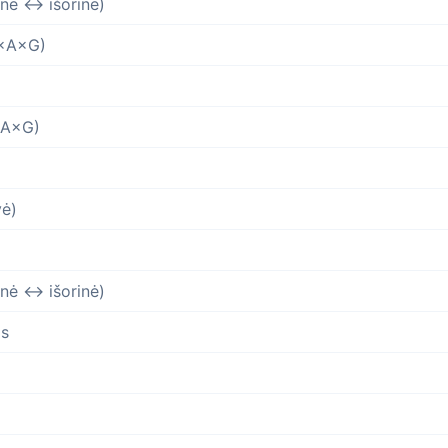
inė ↔ išorinė)
P×A×G)
×A×G)
vė)
inė ↔ išorinė)
as