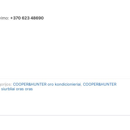
avimo:
+370 623 48690
orijos:
COOPER&HUNTER oro kondicionieriai
,
COOPER&HUNTER
siurbliai oras oras