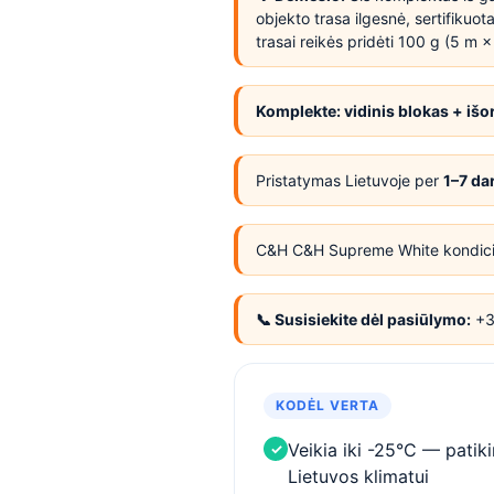
objekto trasa ilgesnė, sertifikuot
trasai reikės pridėti 100 g (5 m 
Komplekte: vidinis blokas + išo
Pristatymas Lietuvoje per
1–7 da
C&H C&H Supreme White kondicion
📞 Susisiekite dėl pasiūlymo:
+37
KODĖL VERTA
Veikia iki -25°C — patik
✓
Lietuvos klimatui