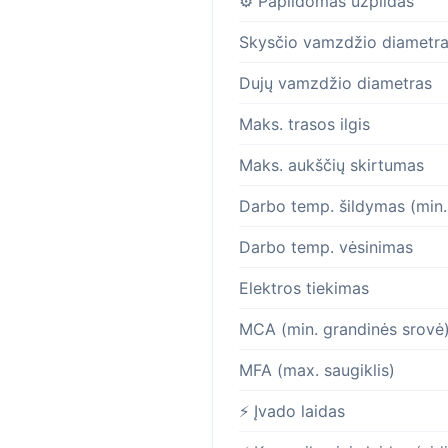
⚙️ Papildomas užpildas
Skysčio vamzdžio diametr
Dujų vamzdžio diametras
Maks. trasos ilgis
Maks. aukščių skirtumas
Darbo temp. šildymas (min.
Darbo temp. vėsinimas
Elektros tiekimas
MCA (min. grandinės srovė
MFA (max. saugiklis)
⚡ Įvado laidas