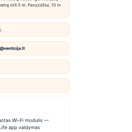
etrą virš 5 m. Pavyzdžiui, 10 m
.
@venticija.lt
uotas Wi-Fi modulis —
Life app valdymas