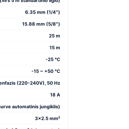
(virš 5 m standartinio ilgio)
6.35 mm (1/4″)
15.88 mm (5/8″)
25 m
15 m
-25 °C
-15 ~ +50 °C
enfazis (220-240V), 50 Hz
18 A
rve automatinis jungiklis)
3×2.5 mm²