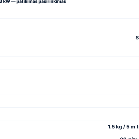
3 kW — patikimas pasirinkimas
S
1.5 kg / 5 m 