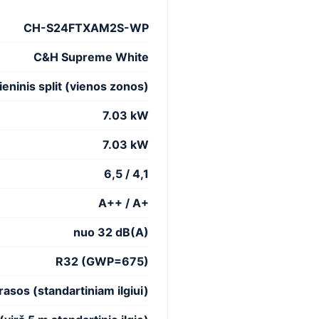
CH-S24FTXAM2S-WP
C&H Supreme White
ieninis split (vienos zonos)
7.03 kW
7.03 kW
6,5 / 4,1
A++ / A+
nuo 32 dB(A)
R32 (GWP=675)
trasos
(standartiniam ilgiui)