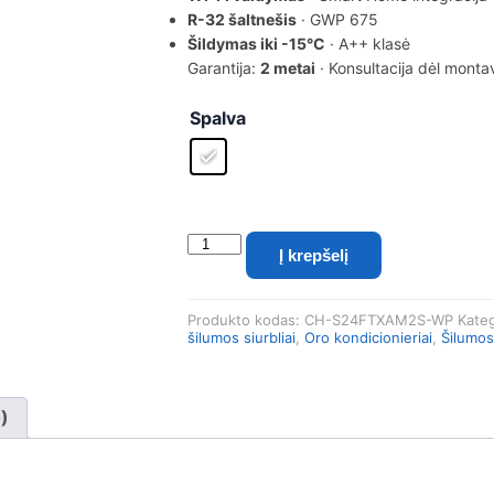
R-32 šaltnešis
· GWP 675
Šildymas iki -15°C
· A++ klasė
Garantija:
2 metai
· Konsultacija dėl mont
Spalva
produkto
Į krepšelį
kiekis:
Cooper&Hunter
SUPREME
Produkto kodas:
CH-S24FTXAM2S-WP
Kateg
White
šilumos siurbliai
,
Oro kondicionieriai
,
Šilumos 
SIENINIS
7.03/7.03
kW
0)
oro
kondicionieriaus
komplektas