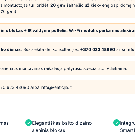
as montuotojas turi pridėti
20 g/m
šaltnešio už kiekvieną papildomą m
× 20 g/m).
rinis blokas + IR valdymo pultelis. Wi-Fi modulis perkamas atskirai
rbo dienas
. Susisiekite dėl konsultacijos:
+370 623 48690
arba
info
ieriaus montavimas reikalauja patyrusio specialisto. Atliekame:
0 623 48690 arba info@venticija.lt
imas
Elegantiškas balto dizaino
Integr
✓
✓
sieninis blokas
Smart