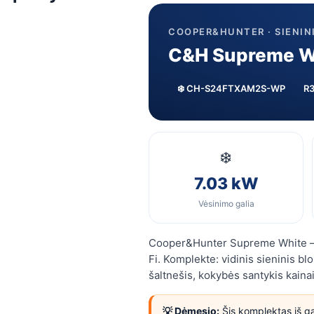
COOPER&HUNTER · SIENINI
C&H Supreme Wh
❄️ CH-S24FTXAM2S-WP
R
❄️
7.03 kW
Vėsinimo galia
Cooper&Hunter Supreme White — el
Fi. Komplekte: vidinis sieninis bl
šaltnešis, kokybės santykis kaina
💡 Dėmesio:
Šis komplektas iš g