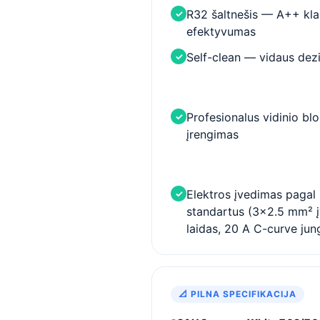
R32 šaltnešis — A++ kla
✓
efektyvumas
Self-clean — vidaus dezi
✓
Profesionalus vidinio bl
✓
įrengimas
Elektros įvedimas paga
✓
standartus (3×2.5 mm² 
laidas, 20 A C-curve jung
📐 PILNA SPECIFIKACIJA