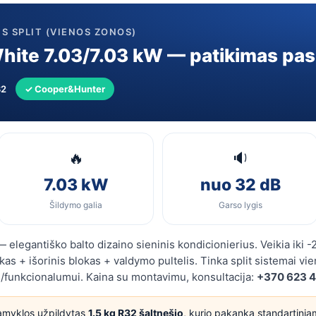
S SPLIT (VIENOS ZONOS)
ite 7.03/7.03 kW — patikimas pas
32
✓ Cooper&Hunter
🔥
🔉
7.03 kW
nuo 32 dB
Šildymo galia
Garso lygis
egantiško balto dizaino sieninis kondicionierius. Veikia iki -
okas + išorinis blokas + valdymo pultelis. Tinka split sistemai vi
i/funkcionalumui. Kaina su montavimu, konsultacija:
+370 623 
amyklos užpildytas
1.5 kg R32 šaltnešio
, kurio pakanka standartini