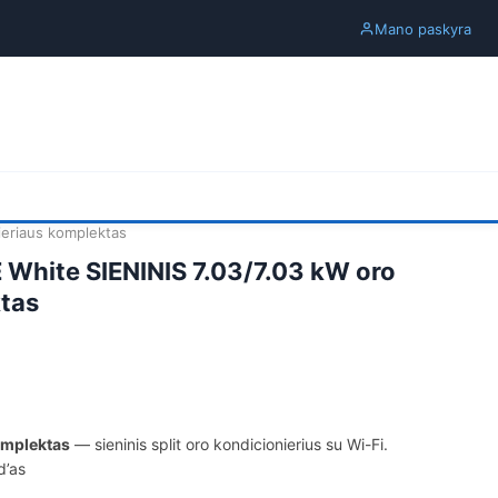
Mano paskyra
eriaus komplektas
hite SIENINIS 7.03/7.03 kW oro
ktas
omplektas
— sieninis split oro kondicionierius su Wi-Fi.
d’as