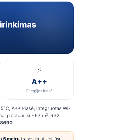
irinkimas
⚡
A++
Energijos klasė
25°C, A++ klasė, integruotas Wi-
enai patalpai iki ~63 m². R32
48690
.
am
5 metrų
trasos ilgiui. Jei jūsų