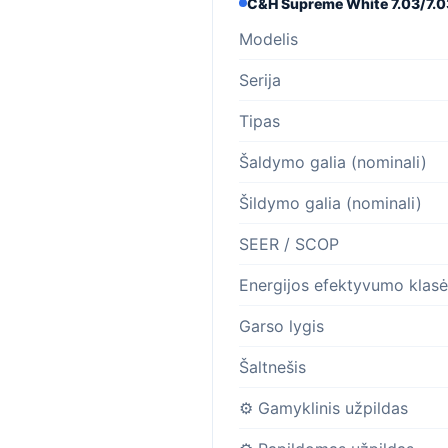
C&H Supreme White 7.03/7.0
Modelis
Serija
Tipas
Šaldymo galia (nominali)
Šildymo galia (nominali)
SEER / SCOP
Energijos efektyvumo klasė
Garso lygis
Šaltnešis
⚙️ Gamyklinis užpildas