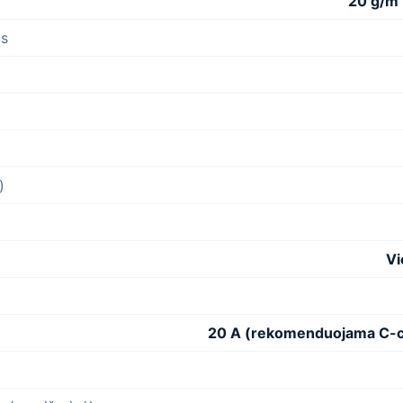
20 g/m
as
)
Vi
)
20 A (rekomenduojama C-cu