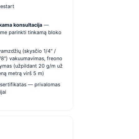
estart
ama konsultacija
—
me parinkti tinkamą bloko
vamzdžių (skysčio 1/4″ /
/8″) vakuumavimas, freono
dymas (užpildant 20 g/m už
eną metrą virš 5 m)
sertifikatas — privalomas
jai