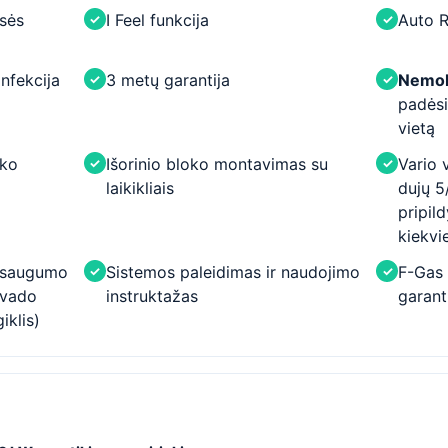
sės
I Feel funkcija
Auto R
✓
✓
nfekcija
3 metų garantija
Nemok
✓
✓
padėsi
vietą
oko
Išorinio bloko montavimas su
Vario 
✓
✓
laikikliais
dujų 5
pripil
kiekvi
l saugumo
Sistemos paleidimas ir naudojimo
F-Gas 
✓
✓
įvado
instruktažas
garanti
iklis)