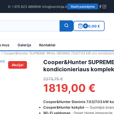
✆ +370 623 48690
✉ info@venticija.lt
Gauti pasiulyma
0,00 €
0
e mus
Galerija
Kontaktai
i
/ Cooper&Hunter SUPREME White SIENINIS 7.03/7.03 kW oro kondicioni
Cooper&Hunter SUPREME W
Akcija!
kondicionieriaus komple
2273,75
€
1819,00
€
Cooper&Hunter Sieninis 7.03/7.03 kW k
Cooper&Hunter kokybė
— Suomijos bran
Wi-Fi valdymas
· Smart Home integracija