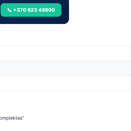
📞 +370 623 48690
komplektas”