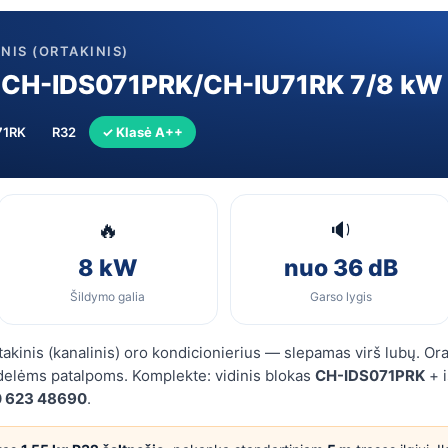
kW
komplektas
NIS (ORTAKINIS)
 CH-IDS071PRK/CH-IU71RK 7/8 kW
71RK
R32
✓ Klasė A++
🔥
🔉
8 kW
nuo 36 dB
Šildymo galia
Garso lygis
kinis (kanalinis) oro kondicionierius — slepamas virš lubų. Ora
delėms patalpoms. Komplekte: vidinis blokas
CH-IDS071PRK
+ i
 623 48690
.