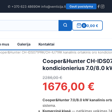
✆ +370 623 48690
✉ info@venticija.lt
Gauti pasiulyma
0,00 €
0
e mus
Galerija
Kontaktai
oper&Hunter CH-IDS071PRK/CH-IU71RK kanalinis ortakinis oro kondicion
Cooper&Hunter CH-IDS071
kondicionierius 7.0/8.0 
2286,00
€
1676,00
€
Cooper&Hunter 7.0/8.0 kW kanalinis ort
sistema.
Komercinė klasė
— patikimas veikimas 2