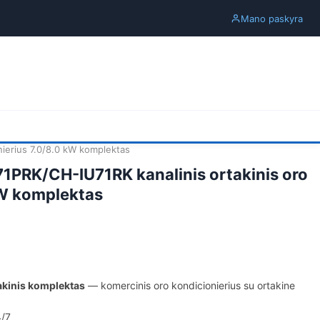
Mano paskyra
ierius 7.0/8.0 kW komplektas
PRK/CH-IU71RK kanalinis ortakinis oro
kW komplektas
akinis komplektas
— komercinis oro kondicionierius su ortakine
4/7