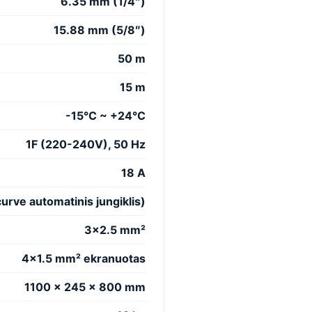
6.35 mm (1/4″)
15.88 mm (5/8″)
50 m
15 m
-15°C ~ +24°C
1F (220-240V), 50 Hz
18 A
urve automatinis jungiklis)
3×2.5 mm²
4×1.5 mm² ekranuotas
1100 x 245 x 800 mm