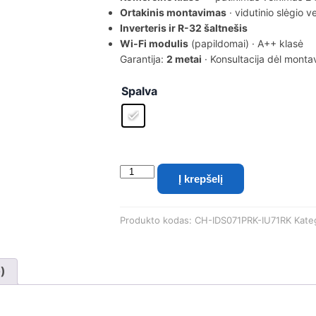
Ortakinis montavimas
· vidutinio slėgio ve
Inverteris ir R-32 šaltnešis
Wi-Fi modulis
(papildomai) · A++ klasė
Garantija:
2 metai
· Konsultacija dėl mont
Spalva
produkto
Į krepšelį
kiekis:
Cooper&Hunter
CH-
Produkto kodas:
CH-IDS071PRK-IU71RK
Kate
IDS071PRK/CH-
IU71RK
kanalinis
ortakinis
0)
oro
kondicionierius
7.0/8.0