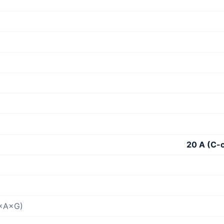
20 A (C-c
P×A×G)