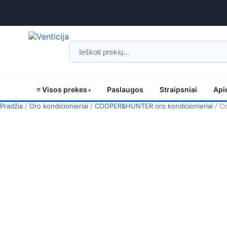
≡ Visos prekes
Paslaugos
Straipsniai
Api
Pradžia
/
Oro kondicionieriai
/
COOPER&HUNTER oro kondicionieriai
/ Co