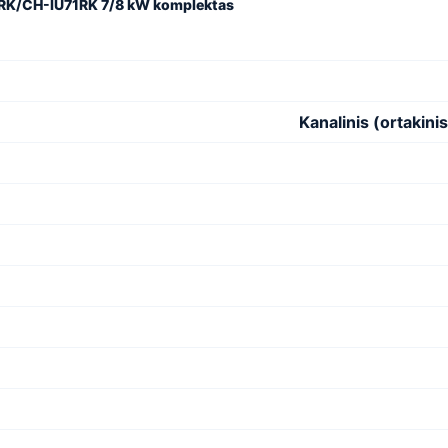
RK/CH-IU71RK 7/8 kW komplektas
Kanalinis (ortakin