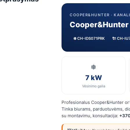
COOPER&HUNTER · KANALI
Cooper&Hunter
❄️ CH-IDS071PRK
🔌 CH-IU
❄️
7 kW
Vėsinimo galia
Profesionalus Cooper&Hunter orta
Tinka biurams, parduotuvėms, di
su montavimu, konsultacija:
+370