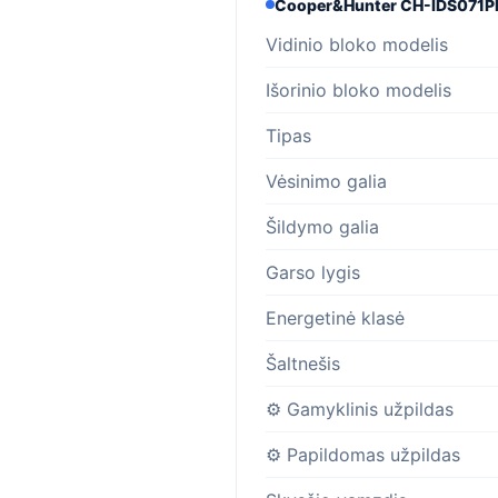
Cooper&Hunter CH-IDS071P
Vidinio bloko modelis
Išorinio bloko modelis
Tipas
Vėsinimo galia
Šildymo galia
Garso lygis
Energetinė klasė
Šaltnešis
⚙️ Gamyklinis užpildas
⚙️ Papildomas užpildas