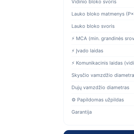
Vidinio bloko svoris
Lauko bloko matmenys (P
Lauko bloko svoris
⚡ MCA (min. grandinės sro
⚡ Įvado laidas
⚡ Komunikacinis laidas (vid
Skysčio vamzdžio diametr
Dujų vamzdžio diametras
⚙️ Papildomas užpildas
Garantija