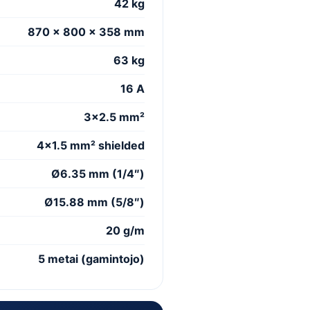
42 kg
870 x 800 x 358 mm
63 kg
16 A
3×2.5 mm²
4×1.5 mm² shielded
Ø6.35 mm (1/4″)
Ø15.88 mm (5/8″)
20 g/m
5 metai (gamintojo)