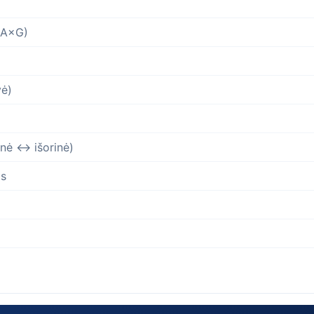
×A×G)
vė)
inė ↔ išorinė)
as