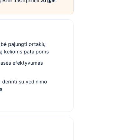
lgesnei trasai pridėti
20 g/m
.
bė pajungti ortakių
ą kelioms patalpoms
lasės efektyvumas
 derinti su vėdinimo
ma