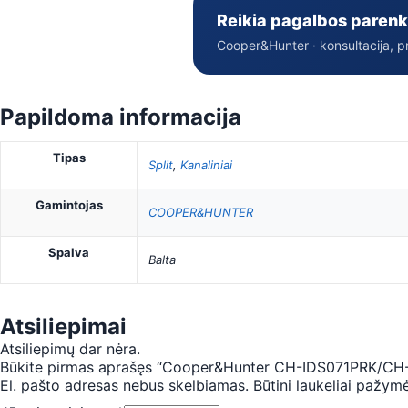
Reikia pagalbos parenk
Cooper&Hunter · konsultacija, p
Papildoma informacija
Tipas
Split
,
Kanaliniai
Gamintojas
COOPER&HUNTER
Spalva
Balta
Atsiliepimai
Atsiliepimų dar nėra.
Būkite pirmas aprašęs “Cooper&Hunter CH-IDS071PRK/CH-IU
El. pašto adresas nebus skelbiamas.
Būtini laukeliai pažym