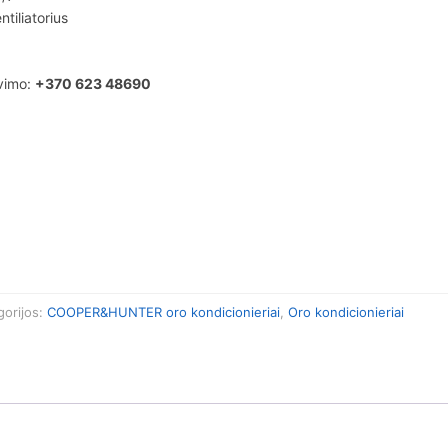
ntiliatorius
avimo:
+370 623 48690
gorijos:
COOPER&HUNTER oro kondicionieriai
,
Oro kondicionieriai