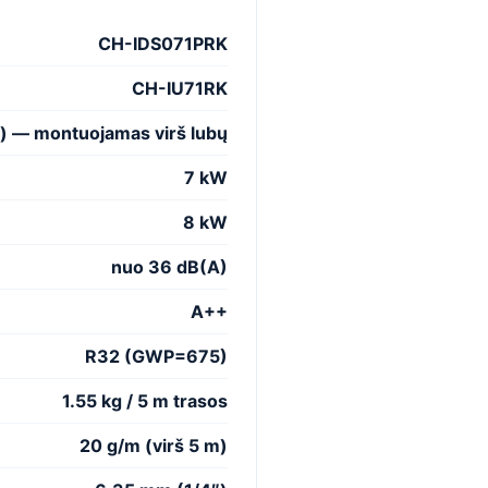
CH-IDS071PRK
CH-IU71RK
is) — montuojamas virš lubų
7 kW
8 kW
nuo 36 dB(A)
A++
R32 (GWP=675)
1.55 kg / 5 m trasos
20 g/m
(virš 5 m)