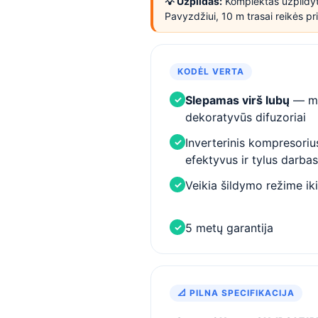
💡 Užpildas:
Komplektas užpildy
Pavyzdžiui, 10 m trasai reikės pr
KODĖL VERTA
Slepamas virš lubų
— ma
✓
dekoratyvūs difuzoriai
Inverterinis kompresori
✓
efektyvus ir tylus darbas
Veikia šildymo režime ik
✓
5 metų garantija
✓
📐 PILNA SPECIFIKACIJA