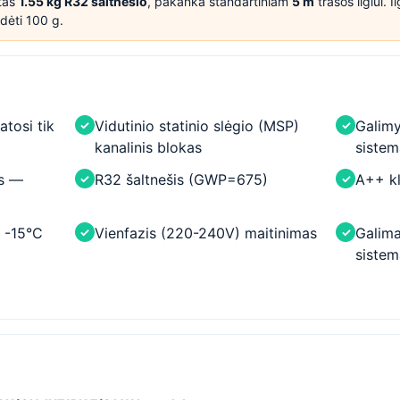
tas
1.55 kg R32 šaltnešio
, pakanka standartiniam
5 m
trasos ilgiui. I
idėti 100 g.
tosi tik
Vidutinio statinio slėgio (MSP)
Galimy
✓
✓
kanalinis blokas
sistem
us —
R32 šaltnešis (GWP=675)
A++ k
✓
✓
i -15°C
Vienfazis (220-240V) maitinimas
Galima
✓
✓
siste