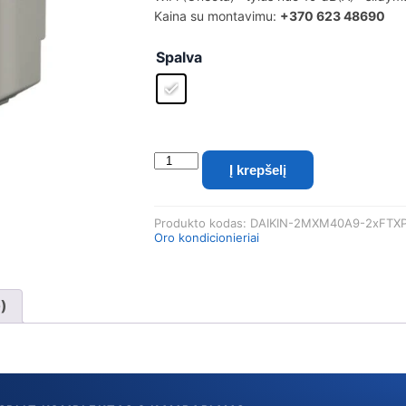
Kaina su montavimu:
+370 623 48690
Spalva
produkto
Į krepšelį
kiekis:
Daikin
Comfora
Produkto kodas:
DAIKIN-2MXM40A9-2xFTX
Multi-
Oro kondicionieriai
split
komplektas
4.0
kW
0)
lauko
blokas
(2MXM40A9)
+
2