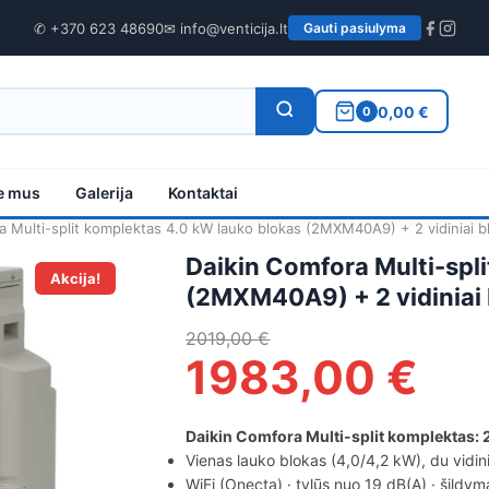
✆ +370 623 48690
✉ info@venticija.lt
Gauti pasiulyma
0,00 €
0
e mus
Galerija
Kontaktai
a Multi-split komplektas 4.0 kW lauko blokas (2MXM40A9) + 2 vidiniai 
Daikin Comfora Multi-spl
Akcija!
(2MXM40A9) + 2 vidiniai
2019,00
€
1983,00
€
Daikin Comfora Multi-split komplekta
Vienas lauko blokas (4,0/4,2 kW), du vidin
WiFi (Onecta) · tylūs nuo 19 dB(A) · šildym