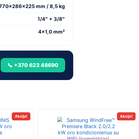
770×286×225 mm / 8,5 kg
1/4″ + 3/8″
4×1,0 mm²
📞 +370 623 48690
This
Akcija!
Akcija!
t
product
has
e
multiple