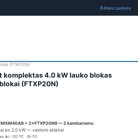
Mano paskyra
blokai (FTXP20N)
it komplektas 4.0 kW lauko blokas
 blokai (FTXP20N)
s: 2MXM40A8 + 2×FTXP20N9 — 2 kambariams.
iai po 2,0 kW — valdomi atskirai
as iki -20 °C · R-32