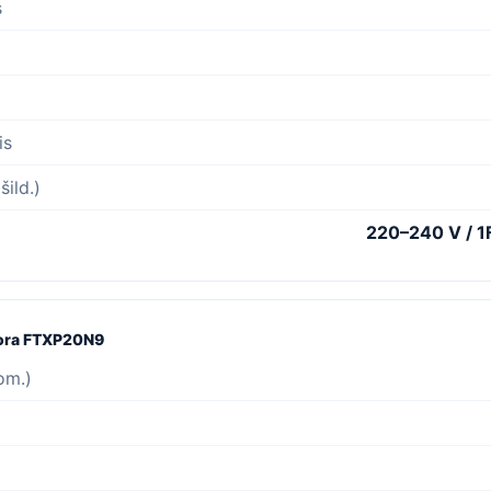
s
is
šild.)
220–240 V / 1F
mfora FTXP20N9
om.)