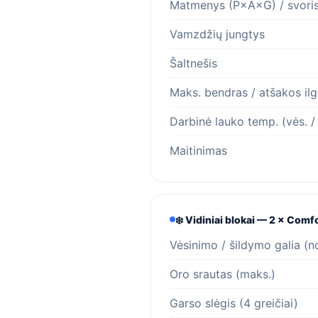
Matmenys (P×A×G) / svori
Vamzdžių jungtys
Šaltnešis
Maks. bendras / atšakos ilg
Darbinė lauko temp. (vės. / 
Maitinimas
❄️ Vidiniai blokai — 2 × Co
Vėsinimo / šildymo galia (n
Oro srautas (maks.)
Garso slėgis (4 greičiai)