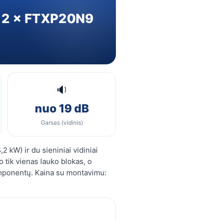
+ 2 × FTXP20N9
🔉
nuo 19 dB
Garsas (vidinis)
,2 kW) ir du sieniniai vidiniai
 tik vienas lauko blokas, o
omponentų. Kaina su montavimu: