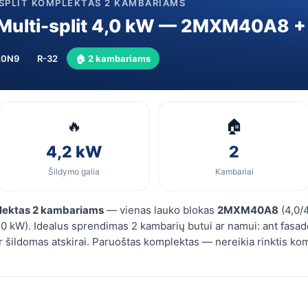
-SPLIT KOMPLEKTAS 2 KAMBARIAMS
vidiniai
blokai
 Multi-split 4,0 kW — 2MXM40A8 
(FTXP20N)
20N9
R-32
🏠 2 kambariams
🔥
🏠
4,2 kW
2
Šildymo galia
Kambariai
plektas 2 kambariams
— vienas lauko blokas
2MXM40A8
(4,0/4
0 kW). Idealus sprendimas 2 kambarių butui ar namui: ant fasado
 šildomas atskirai. Paruoštas komplektas — nereikia rinktis k