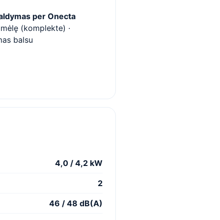
valdymas per Onecta
mėlę (komplekte) ·
mas balsu
4,0 / 4,2 kW
2
46 / 48 dB(A)