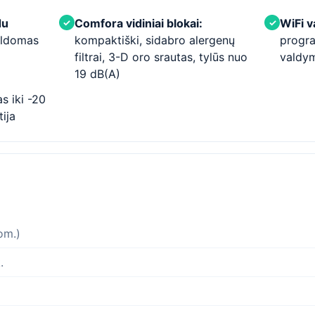
du
Comfora vidiniai blokai:
WiFi 
✓
✓
aldomas
kompaktiški, sidabro alergenų
progra
filtrai, 3-D oro srautas, tylūs nuo
valdy
19 dB(A)
s iki -20
ija
om.)
.