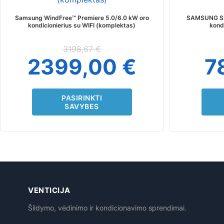
variants.
The
Samsung WindFree™ Premiere 5.0/6.0 kW oro
SAMSUNG SIE
options
kondicionierius su WIFI (komplektas)
kond
may
be
3198,67
€
chosen
2399,00
€
7
on
the
product
page
PASIRINKTI
SAVYBES
VENTICIJA
Šildymo, vėdinimo ir kondicionavimo sprendimai.