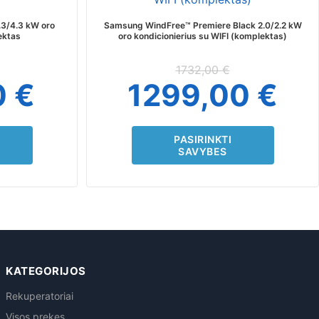
s.
variants.
The
3/4.3 kW oro
Samsung WindFree™ Premiere Black 2.0/2.2 kW
s
options
ektas
oro kondicionierius su WIFI (komplektas)
may
be
1732,00
€
chosen
0
€
1299,00
€
on
the
t
product
page
PASIRINKTI
SAVYBES
KATEGORIJOS
Rekuperatoriai
Visos prekes