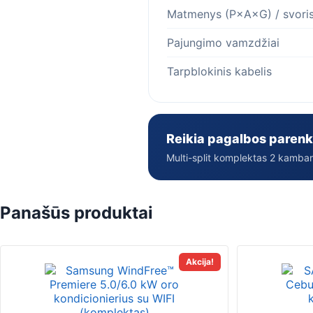
Matmenys (P×A×G) / svori
Pajungimo vamzdžiai
Tarpblokinis kabelis
Reikia pagalbos parenk
Multi-split komplektas 2 kambar
Panašūs produktai
This
Akcija!
product
has
multiple