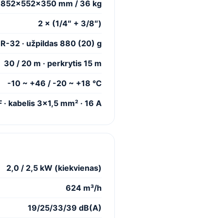
852×552×350 mm / 36 kg
2 × (1/4″ + 3/8″)
R-32 · užpildas 880 (20) g
30 / 20 m · perkrytis 15 m
-10 ~ +46 / -20 ~ +18 °C
 · kabelis 3×1,5 mm² · 16 A
2,0 / 2,5 kW (kiekvienas)
624 m³/h
19/25/33/39 dB(A)