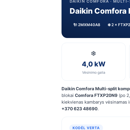
DAIKIN COMFORA · MULTI
Daikin Comfora
🔌 2MXM40A8
❄️ 2 × FTXP
❄️
4,0 kW
Vėsinimo galia
Daikin Comfora Multi-split kom
blokai
Comfora FTXP20N9
(po 2,
kiekvienas kambarys vėsinamas ir
+370 623 48690
.
KODĖL VERTA