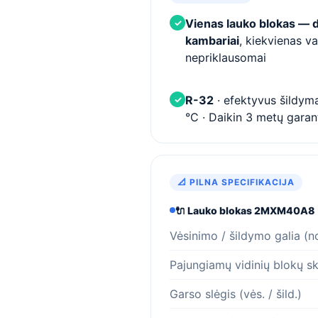
Vienas lauko blokas — 
✓
kambariai
, kiekvienas v
nepriklausomai
R-32
· efektyvus šildyma
✓
°C · Daikin 3 metų garant
📐 PILNA SPECIFIKACIJA
🔌 Lauko blokas 2MXM40A8
Vėsinimo / šildymo galia (n
Pajungiamų vidinių blokų sk
Garso slėgis (vės. / šild.)