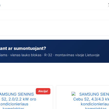
s
ant ar sumontuojant?
iams · vienas lauko blokas · R-32 · montavimas visoje Lietuvoje
This
This
Akcija!
product
produc
has
has
multiple
multipl